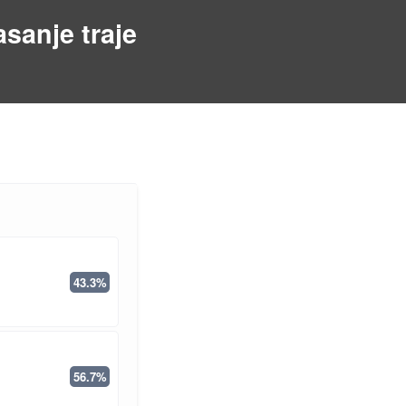
asanje traje
43.3%
56.7%