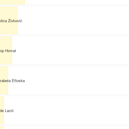
plica Živković
sip Horvat
izabeta Eftoska
de Lazić