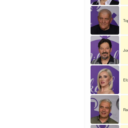
To
Jo
El
Ra