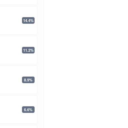
14.4%
11.2%
8.9%
6.6%