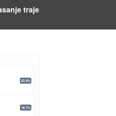
asanje traje
33.9%
18.7%