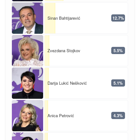
Sinan Bahtijarević
12.7%
Zvezdana Stojkov
5.5%
Darija Lukić Nešković
5.1%
Anica Petrović
4.3%