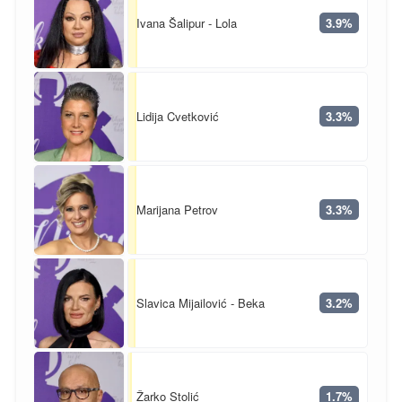
Ivana Šalipur - Lola
3.9%
Lidija Cvetković
3.3%
Marijana Petrov
3.3%
Slavica Mijailović - Beka
3.2%
Žarko Stolić
1.7%